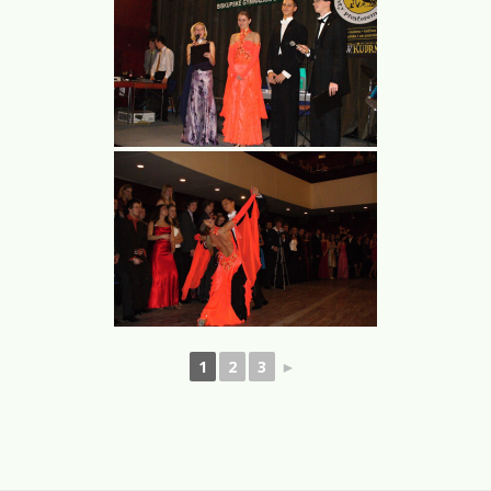
1
2
3
►