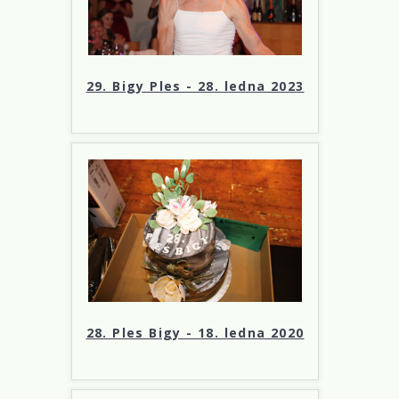
29. Bigy Ples - 28. ledna 2023
28. Ples Bigy - 18. ledna 2020