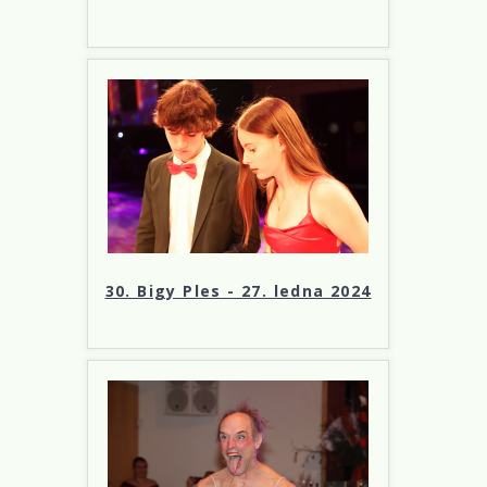
30. Bigy Ples - 27. ledna 2024