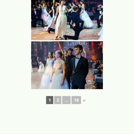
1
2
...
10
►