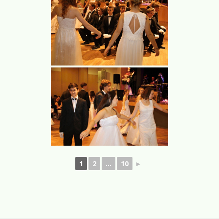
1
2
...
10
►