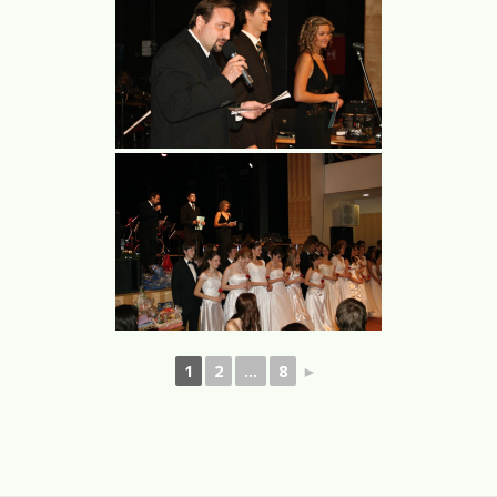
1
2
...
8
►